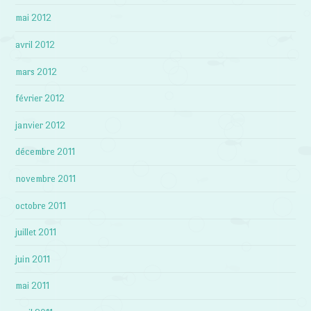
mai 2012
avril 2012
mars 2012
février 2012
janvier 2012
décembre 2011
novembre 2011
octobre 2011
juillet 2011
juin 2011
mai 2011