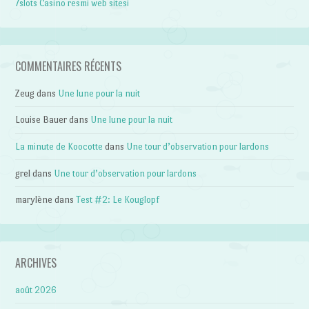
7slots Casino resmi web sitesi
COMMENTAIRES RÉCENTS
Zeug
dans
Une lune pour la nuit
Louise Bauer
dans
Une lune pour la nuit
La minute de Koocotte
dans
Une tour d’observation pour lardons
grel
dans
Une tour d’observation pour lardons
marylène
dans
Test #2: Le Kouglopf
ARCHIVES
août 2026