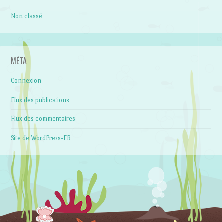
Non classé
MÉTA
Connexion
Flux des publications
Flux des commentaires
Site de WordPress-FR