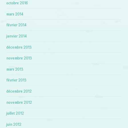
octobre 2016
mars 2014
février 2014
janvier 2014
décembre 2013
novembre 2013
mars 2013
février 2013
décembre 2012
novembre 2012
juillet 2012
juin 2012