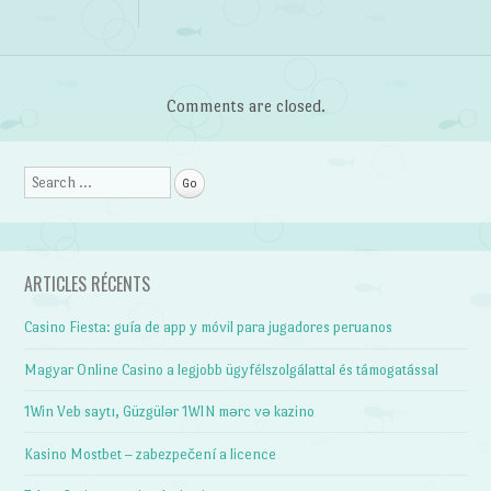
Comments are closed.
Search
ARTICLES RÉCENTS
Casino Fiesta: guía de app y móvil para jugadores peruanos
Magyar Online Casino a legjobb ügyfélszolgálattal és támogatással
1Win Veb saytı, Güzgülər 1WIN mərc və kazino
Kasino Mostbet – zabezpečení a licence