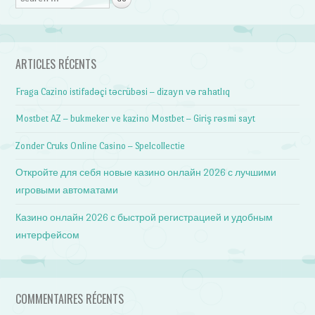
ARTICLES RÉCENTS
Fraga Cazino istifadəçi təcrübəsi – dizayn və rahatlıq
Mostbet AZ – bukmeker ve kazino Mostbet – Giriş rəsmi sayt
Zonder Cruks Online Casino – Spelcollectie
Откройте для себя новые казино онлайн 2026 с лучшими
игровыми автоматами
Казино онлайн 2026 с быстрой регистрацией и удобным
интерфейсом
COMMENTAIRES RÉCENTS